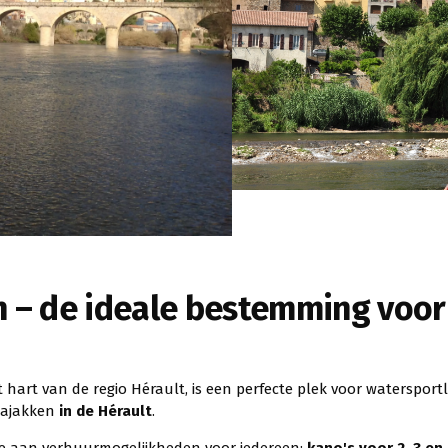
 – de ideale bestemming voor
t hart van de regio Hérault, is een perfecte plek voor watersportl
ajakken
in de Hérault
.
e aan verhuurmogelijkheden voor iedereen:
kano's voor 2, 3 e