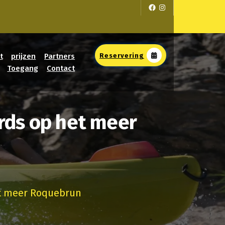
Facebook
Instagram
t
prijzen
Partners
Reservering
Toegang
Contact
ards op het meer
et meer Roquebrun