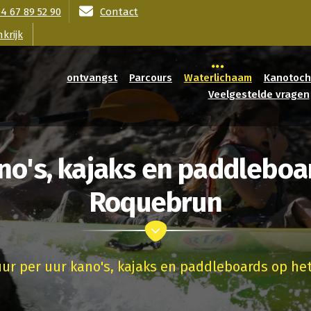
)4 67 89 52 90
Contact
krijk
ontvangst
Parcours
Waterlichaam
Kanotoch
Veelgestelde vragen
no's, kajaks en paddlebo
Roquebrun
ur per uur kano's, kajaks en paddleboards op h