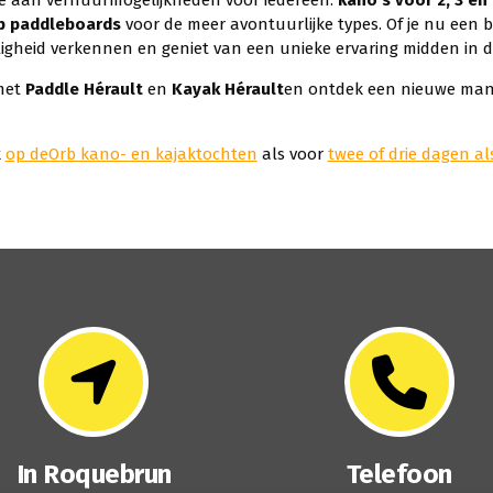
p paddleboards
voor de meer avontuurlijke types. Of je nu een 
iligheid verkennen en geniet van een unieke ervaring midden in 
 met
Paddle Hérault
en
Kayak Hérault
en ontdek een nieuwe mani
k
op deOrb kano- en kajaktochten
als voor
twee of drie dagen a
In Roquebrun
Telefoon