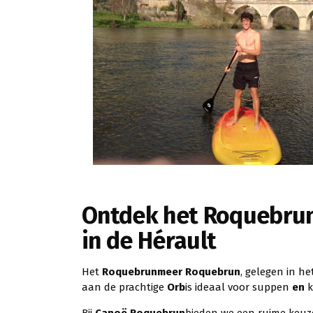
Ontdek het Roquebrun
in de Hérault
Het
Roquebrunmeer Roquebrun
, gelegen in he
aan de prachtige
Orb
is ideaal voor suppen
en
k
Bij
Canoë Roquebrun
bieden we een ruime keuz