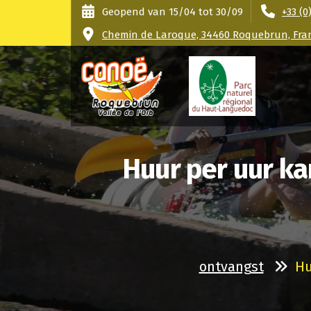
Doorgaan
Cookies beheer paneel
Geopend van 15/04 tot 30/09
+33 (0
naar
Chemin de Laroque, 34460 Roquebrun, Fran
artikel
Orb vallei - Haut Languedoc-park
Huur per uur ka
ontvangst
Hu