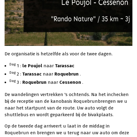
De organisatie is hetzelfde als voor de twee dagen.
Dag
1 :
le Poujol
naar
Tarassac
Dag
2 :
Tarassac
naar
Roquebrun
.
Dag
3 :
Roquebrun
naar
Cessenon
.
De wandelingen vertrekken 's ochtends. Na het inchecken
bij de receptie van de kanobasis Roquebrunbrengen we u
naar het startpunt van de route. Uw auto volgt de
shuttlebus en wordt geparkeerd bij de bivakplaats.
Op de tweede dag arriveert u laat in de middag in
Roquebrun en brengen we u terug naar uw auto om deze