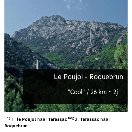
Dag
Dag
1 :
le Poujol
naar
Tarassac
2 :
Tarassac
naar
Roquebrun
.