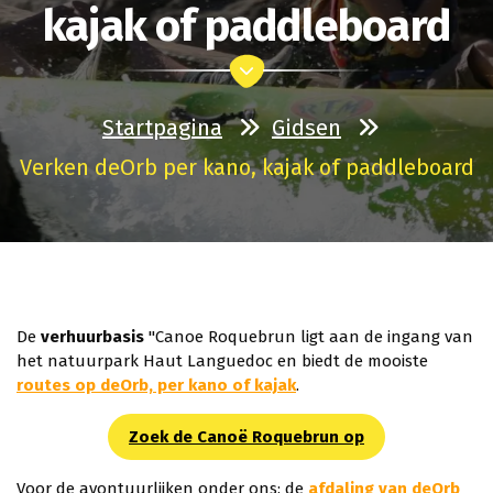
kajak of paddleboard
Startpagina
Gidsen
Verken deOrb per kano, kajak of paddleboard
De
verhuurbasis
"Canoe Roquebrun ligt aan de ingang van
het natuurpark Haut Languedoc en biedt de mooiste
routes op deOrb, per kano of kajak
.
Zoek de Canoë Roquebrun op
Voor de avontuurlijken onder ons: de
afdaling van deOrb