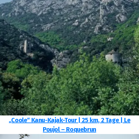
„Coole“ Kanu-Kajak-Tour | 25 km, 2 Tage | Le
Poujol – Roquebrun