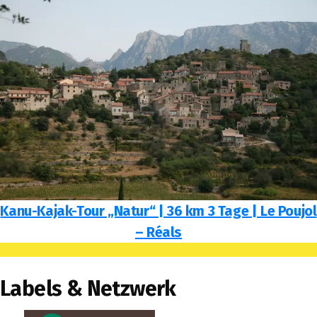
Kanu-Kajak-Tour „Natur“ | 36 km 3 Tage | Le Poujol
– Réals
Labels & Netzwerk